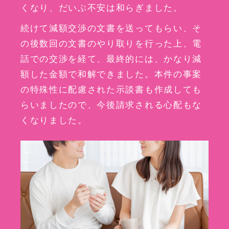
くなり、だいぶ不安は和らぎました。
続けて減額交渉の文書を送ってもらい、そ
の後数回の文書のやり取りを行った上、電
話での交渉を経て、最終的には、かなり減
額した金額で和解できました。本件の事案
の特殊性に配慮された示談書も作成しても
らいましたので、今後請求される心配もな
くなりました。