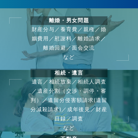
離婚・男女問題
財産分与／養育費／親権／婚
姻費用／慰謝料／離婚請求／
離婚回避／面会交流
など
相続・遺言
遺言／相続放棄／相続人調査
／遺産分割（交渉・調停・審
判）／遺留分侵害額請求(遺留
分減殺請求)／成年後見／財産
目録／調査
など