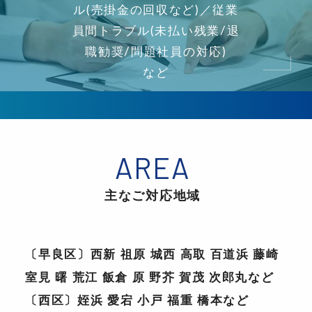
ル(売掛金の回収など)／従業
員間トラブル(未払い残業/退
職勧奨/問題社員の対応)
など
主なご対応地域
〔早良区〕
西新 祖原 城西 高取 百道浜 藤崎
室見 曙 荒江 飯倉 原 野芥 賀茂 次郎丸など
〔西区〕
姪浜 愛宕 小戸 福重 橋本など