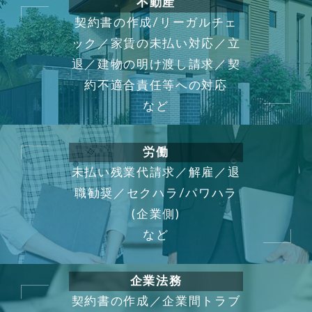
不動産
契約書の作成/リーガルチェ
ック／家賃の未払い対応／立
退／建物の明け渡し請求／契
約不適合責任等への対応
など
労働
未払い残業代請求／解雇／退
職勧奨／セクハラ/パワハラ
(企業側)
など
企業法務
契約書の作成／企業間トラブ